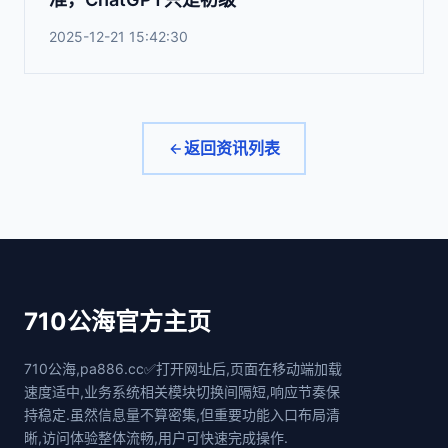
2025-12-21 15:42:30
返回资讯列表
710公海官方主页
710公海,pa886.cc✅打开网址后,页面在移动端加载
速度适中,业务系统相关模块切换间隔短,响应节奏保
持稳定.虽然信息量不算密集,但重要功能入口布局清
晰,访问体验整体流畅,用户可快速完成操作.