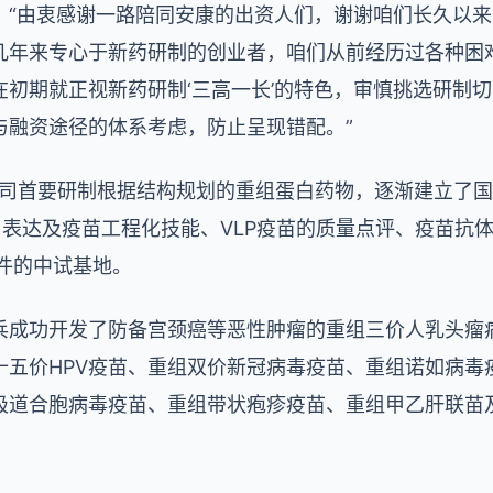
：“由衷感谢一路陪同安康的出资人们，谢谢咱们长久以
几年来专心于新药研制的创业者，咱们从前经历过各种困
在初期就正视新药研制‘三高一长’的特色，审慎挑选研制
与融资途径的体系考虑，防止呈现错配。”
，公司首要研制根据结构规划的重组蛋白药物，逐渐建立了
蛋白表达及疫苗工程化技能、VLP疫苗的质量点评、疫苗抗
件的中试基地。
兵成功开发了防备宫颈癌等恶性肿瘤的重组三价人乳头瘤病
十五价HPV疫苗、重组双价新冠病毒疫苗、重组诺如病
吸道合胞病毒疫苗、重组带状疱疹疫苗、重组甲乙肝联苗