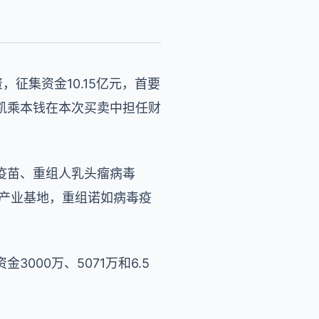
，征集资金10.15亿元，首要
凯乘本钱在本次买卖中担任财
）疫苗、重组人乳头瘤病毒
昆明疫苗产业基地，重组诺如病毒疫
3000万、5071万和6.5