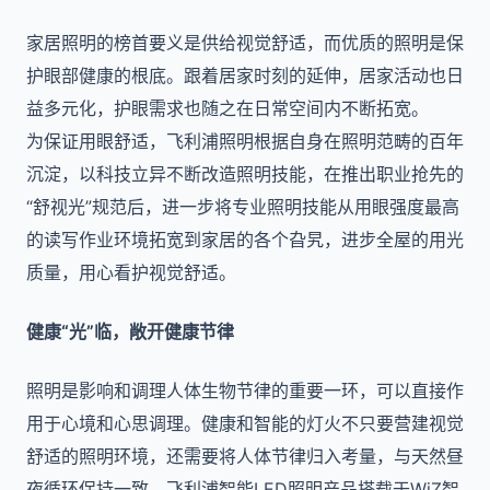
家居照明的榜首要义是供给视觉舒适，而优质的照明是保
护眼部健康的根底。跟着居家时刻的延伸，居家活动也日
益多元化，护眼需求也随之在日常空间内不断拓宽。
为保证用眼舒适，飞利浦照明根据自身在照明范畴的百年
沉淀，以科技立异不断改造照明技能，在推出职业抢先的
“舒视光”规范后，进一步将专业照明技能从用眼强度最高
的读写作业环境拓宽到家居的各个旮旯，进步全屋的用光
质量，用心看护视觉舒适。
健康“光”临，敞开健康节律
照明是影响和调理人体生物节律的重要一环，可以直接作
用于心境和心思调理。健康和智能的灯火不只要营建视觉
舒适的照明环境，还需要将人体节律归入考量，与天然昼
夜循环保持一致。飞利浦智能LED照明产品搭载于WiZ智