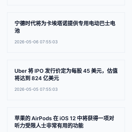
宁德时代将为卡埃塔诺提供专用电动巴士电
池
2026-05-06 07:55:03
Uber 将 IPO 发行价定为每股 45 美元，估值
将达到 824 亿美元
2026-05-05 07:55:03
苹果的 AirPods 在 iOS 12 中将获得一项对
听力受限人士非常有用的功能