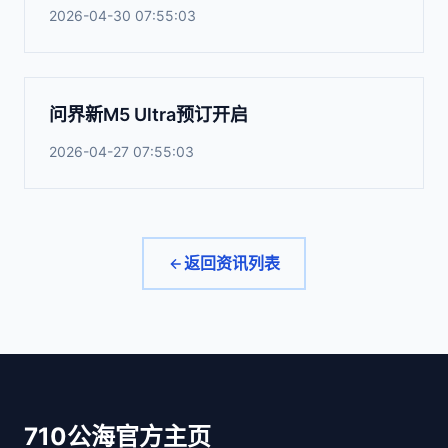
2026-04-30 07:55:03
问界新M5 Ultra预订开启
2026-04-27 07:55:03
返回资讯列表
710公海官方主页