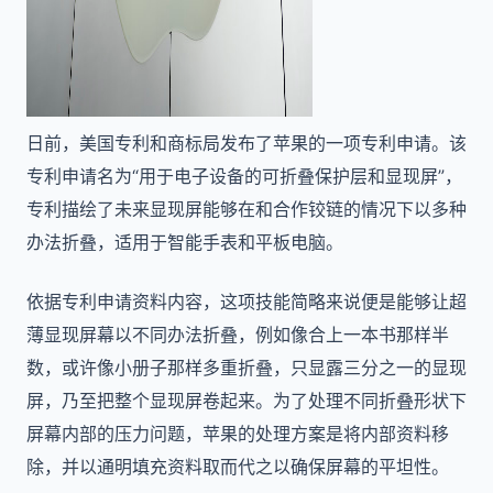
日前，美国专利和商标局发布了苹果的一项专利申请。该
专利申请名为“用于电子设备的可折叠保护层和显现屏”，
专利描绘了未来显现屏能够在和合作铰链的情况下以多种
办法折叠，适用于智能手表和平板电脑。
依据专利申请资料内容，这项技能简略来说便是能够让超
薄显现屏幕以不同办法折叠，例如像合上一本书那样半
数，或许像小册子那样多重折叠，只显露三分之一的显现
屏，乃至把整个显现屏卷起来。为了处理不同折叠形状下
屏幕内部的压力问题，苹果的处理方案是将内部资料移
除，并以通明填充资料取而代之以确保屏幕的平坦性。