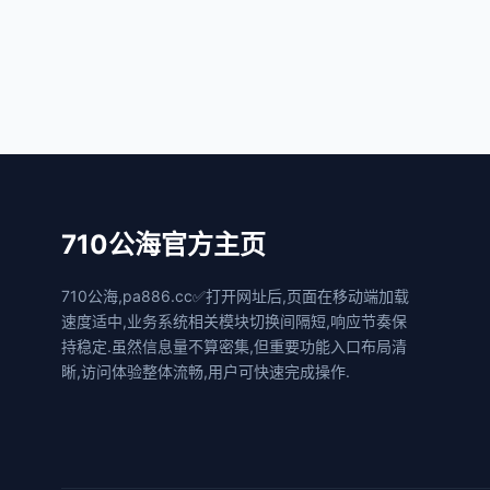
710公海官方主页
710公海,pa886.cc✅打开网址后,页面在移动端加载
速度适中,业务系统相关模块切换间隔短,响应节奏保
持稳定.虽然信息量不算密集,但重要功能入口布局清
晰,访问体验整体流畅,用户可快速完成操作.