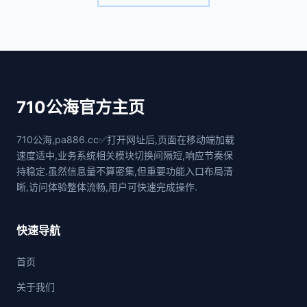
710公海官方主页
710公海,pa886.cc✅打开网址后,页面在移动端加载
速度适中,业务系统相关模块切换间隔短,响应节奏保
持稳定.虽然信息量不算密集,但重要功能入口布局清
晰,访问体验整体流畅,用户可快速完成操作.
快速导航
首页
关于我们