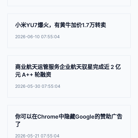
小米YU7爆火，有黄牛加价1.7万转卖
2026-06-10 07:55:04
商业航天运管服务企业航天驭星完成近 2 亿
元 A++ 轮融资
2026-05-30 07:55:04
你可以在Chrome中隐藏Google的赞助广告
了
2026-05-21 07:55:04