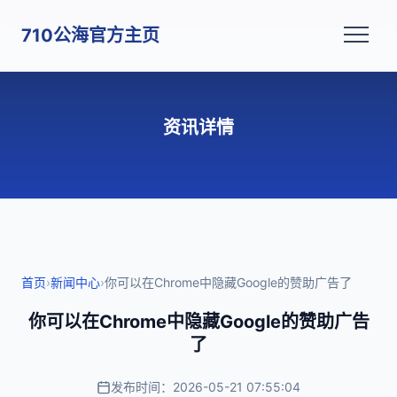
710公海官方主页
资讯详情
首页
›
新闻中心
›
你可以在Chrome中隐藏Google的赞助广告了
你可以在Chrome中隐藏Google的赞助广告
了
发布时间：2026-05-21 07:55:04