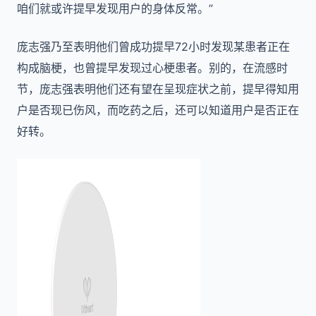
咱们就或许提早发现用户的身体反常。”
庞志强乃至表明他们曾成功提早72小时发现某患者正在
构成脑梗，也曾提早发现过心梗患者。别的，在流感时
节，庞志强表明他们还有望在呈现症状之前，提早得知用
户是否现已伤风，而吃药之后，还可以知道用户是否正在
好转。