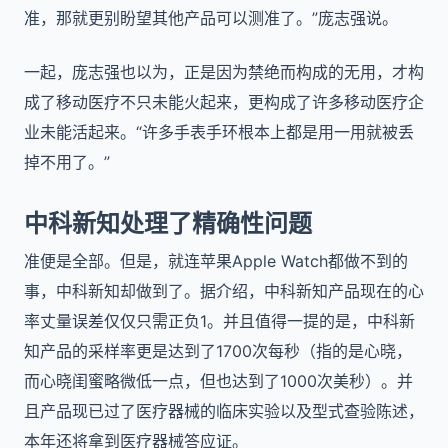
准，那就更别盼望其他产品可以测准了。”庞志强说。
一起，庞志强也以为，正是因为禁绝而构成的无用，才构
成了移动医疗不只未能火起来，更构成了许多移动医疗企
业未能活起来。“许多手表手环根本上都是用一用就被丢
掉不用了。”
中科新知处理了精确性问题
准便是全部。但是，就连苹果Apple Watch都做不到的
事，中科新知却做到了。据介绍，中科新知产品现在的心
率丈量误差仅仅只需正负1。并且值得一提的是，中科新
知产品的采样率更是达到了1700次每秒（指的是心晓，
而心晓闺蜜略微低一点，但也达到了1000次美秒）。并
且产品现已过了医疗器械的临床实验以及型式查验陈述，
本年还将拿到医疗器械答应证。