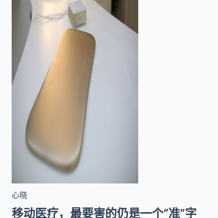
心晓
移动医疗，最要害的仍是一个“准”字