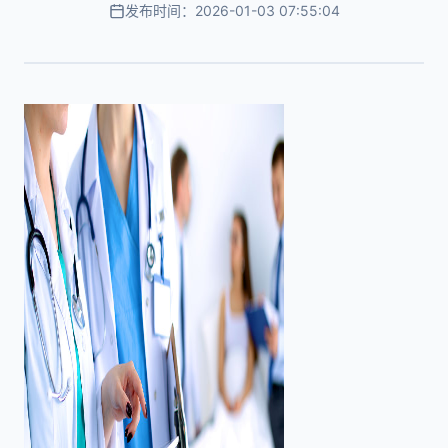
发布时间：2026-01-03 07:55:04