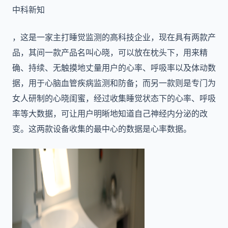
中科新知
，这是一家主打睡觉监测的高科技企业，现在具有两款产
品，其间一款产品名叫心晓，可以放在枕头下，用来精
确、持续、无触摸地丈量用户的心率、呼吸率以及体动数
据，用于心脑血管疾病监测和防备；而另一款则是专门为
女人研制的心晓闺蜜，经过收集睡觉状态下的心率、呼吸
率等大数据，可让用户明晰地知道自己神经内分泌的改
变。这两款设备收集的最中心的数据是心率数据。