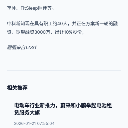
享睡、FitSleep睡佳等。
中科新知现在具有职工约40人，并正在方案新一轮的融
资，期望融资3000万，出让10%股份，
题图来自123rf
相关推荐
电动车行业新推力，蔚来和小鹏举起电池租
赁服务大旗
2026-01-21 07:55:04