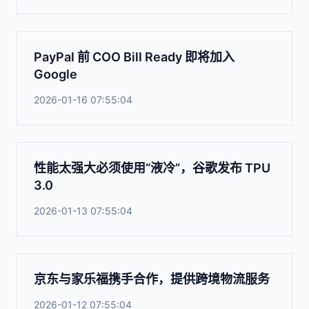
PayPal 前 COO Bill Ready 即将加入
Google
2026-01-16 07:55:04
性能太强大必须使用“液冷”，谷歌发布 TPU
3.0
2026-01-13 07:55:04
京东与家乐福携手合作，提供跨境物流服务
2026-01-12 07:55:04