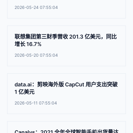
2026-05-24 07:55:04
联想集团第三财季营收 201.3 亿美元，同比
增长 16.7%
2026-05-20 07:55:04
data.ai：剪映海外版 CapCut 用户支出突破
1 亿美元
2026-05-11 07:55:04
Canalys：2021 全年全球智能手机出货量达