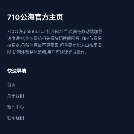
710公海官方主页
710公海,pa886.cc✅打开网址后,页面在移动端加载
速度适中,业务系统相关模块切换间隔短,响应节奏保
持稳定.虽然信息量不算密集,但重要功能入口布局清
晰,访问体验整体流畅,用户可快速完成操作.
快速导航
首页
关于我们
新闻中心
联系我们