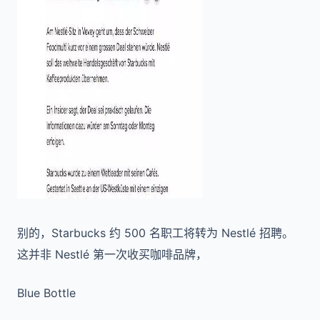
别的，Starbucks 约 500 名职工将转为 Nestlé 招聘。
这并非 Nestlé 第一次收买咖啡品牌，
Blue Bottle