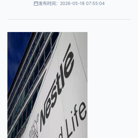
发布时间：2026-05-18 07:55:04