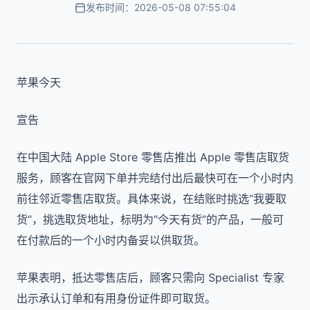
发布时间：2026-05-08 07:55:04
苹果今天
宣告
在中国大陆 Apple Store 零售店推出 Apple 零售店取货
服务，顾客在官网下单并完结付出后最快可在一个小时内
前往邻近零售店取货。具体来说，在结账时挑选“我要取
货”，挑选取货地址，标明为“今天有货”的产品，一般可
在付款后的一个小时内备妥以供取货。
苹果表明，抵达零售店后，顾客只需向 Specialist 专家
出示承认订单和有用身份证件即可取货。