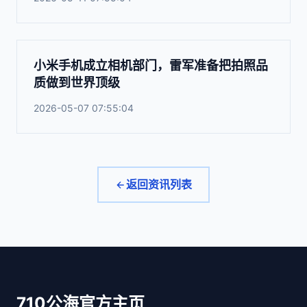
小米手机成立相机部门，雷军准备把拍照品
质做到世界顶级
2026-05-07 07:55:04
返回资讯列表
710公海官方主页