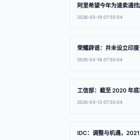
阿里希望今年为速卖通找超
2026-03-19 07:55:04
荣耀辟谣：并未设立印度
2026-03-18 07:55:04
工信部：截至 2020 年
2026-03-13 07:55:04
IDC：调整与机遇，2021