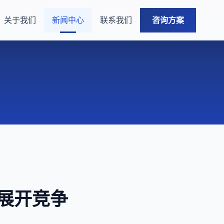
关于我们
新闻中心
联系我们
咨询方案
 展开竞争