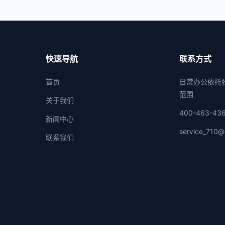
快速导航
联系方式
首页
日常办公依托
范围
关于我们
400-463-43
新闻中心
service_710@
联系我们