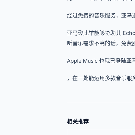
经过免费的音乐服务，亚马逊正式
亚马逊此举能够协助其 Ech
听音乐需求不高的话，免费
Apple Music 也现已登陆亚
，在一处能运用多款音乐服务
相关推荐