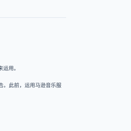
备来运用。
广告。此前，运用马逊音乐服