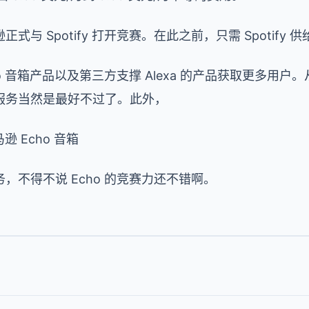
与 Spotify 打开竞赛。在此之前，只需 Spotify
o 音箱产品以及第三方支撑 Alexa 的产品获取更多用
服务当然是最好不过了。此外，
马逊 Echo 音箱
，不得不说 Echo 的竞赛力还不错啊。