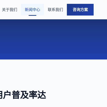
关于我们
新闻中心
联系我们
咨询方案
用户普及率达