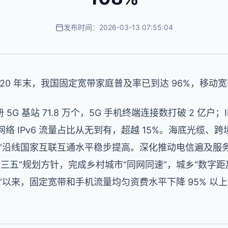
发布时间：2026-03-13 07:55:04
20 年末，我国固定宽带家庭普及率已到达 96%，移动宽
 5G 基站 71.8 万个，5G 手机终端连接数打破 2 亿户
G 网络 IPv6 流量占比从无到有，超越 15%。海底光
”沿线国家互联互通水平稳步提高。深化推动电信遍及服务
“十三五”规划方针，完成乡村城市“同网同速”，城乡“数字
”以来，固定宽带和手机流量均匀资费水平下降 95% 以