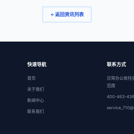
返回资讯列表
快速导航
联系方式
首页
日常办公依托
范围
关于我们
400-463-43
新闻中心
service_710@
联系我们