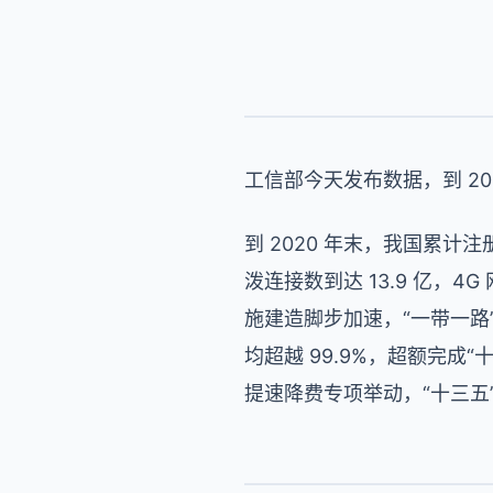
工信部今天发布数据，到 20
到 2020 年末，我国累计注册
泼连接数到达 13.9 亿，4
施建造脚步加速，“一带一路
均超越 99.9%，超额完成
提速降费专项举动，“十三五