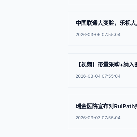
中国联通大变脸，乐视大厦
2026-03-06 07:55:04
【视频】带量采购+纳入
2026-03-04 07:55:04
瑞金医院宣布对RuiPa
2026-03-03 07:55:04