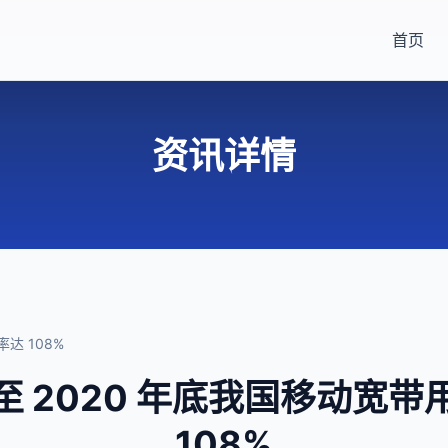
首页
资讯详情
达 108%
 2020 年底我国移动宽带
108%