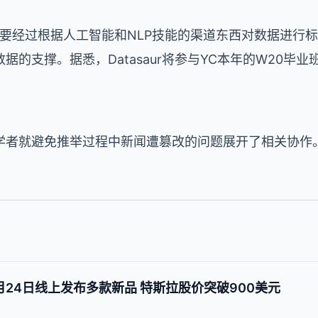
要经过根据人工智能和
NLP
技能的渠道东西对数据进行标
数据的支撑。据悉，
Datasaur
将参与
YC
本年的
W20
毕业
学者就避免推举过程中新闻遭篡改的问题展开了相关协作
24日线上发布多款新品 特斯拉股价突破900美元