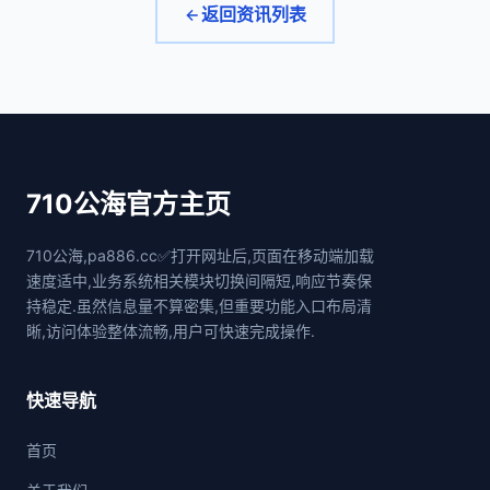
返回资讯列表
710公海官方主页
710公海,pa886.cc✅打开网址后,页面在移动端加载
速度适中,业务系统相关模块切换间隔短,响应节奏保
持稳定.虽然信息量不算密集,但重要功能入口布局清
晰,访问体验整体流畅,用户可快速完成操作.
快速导航
首页