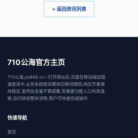
返回资讯列表
710公海官方主页
710公海,pa886.cc✅打开网址后,页面在移动端加载
速度适中,业务系统相关模块切换间隔短,响应节奏保
持稳定.虽然信息量不算密集,但重要功能入口布局清
晰,访问体验整体流畅,用户可快速完成操作.
快速导航
首页