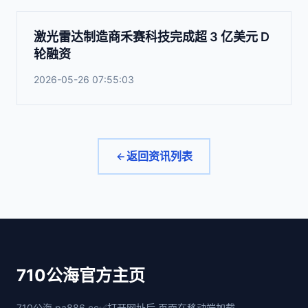
激光雷达制造商禾赛科技完成超 3 亿美元 D
轮融资
2026-05-26 07:55:03
返回资讯列表
710公海官方主页
710公海,pa886.cc✅打开网址后,页面在移动端加载