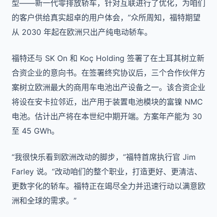
型——新一代零排放轿车，针对互联进行了优化，为咱们
的客户供给真实超卓的用户体会，”众所周知，福特期望
从 2030 年起在欧洲只出产纯电动轿车。
福特还与 SK On 和 Koç Holding 签署了在土耳其树立新
合资企业的意向书。在签署终究协议后，三个合作伙伴方
案树立欧洲最大的商用车电池出产设备之一。该合资企业
将设在安卡拉邻近，出产用于装置电池模块的富镍 NMC
电池。估计出产将在本世纪中期开端。方案年产能为 30
至 45 GWh。
“我很快乐看到欧洲改动的脚步，”福特首席执行官 Jim
Farley 说。“改动咱们的整个职业，打造更好、更清洁、
更数字化的轿车。福特正在竭尽全力并迅速行动以满意欧
洲和全球的需求。”