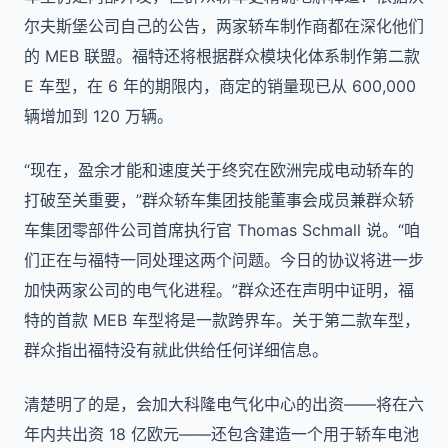
尔夫斯堡公司自己的公告，两家轿车制作商都在深化他们
的 MEB 联盟。福特还将根据群众模块化体系制作第二款
E 车型，在 6 年的期限内，商定的销量现已从 600,000
辆增加到 120 万辆。
“现在，盈余才能和速度关于终究在欧洲完成电动轿车的
打破至关重要，”群众轿车集团技能董事会成员兼群众轿
车集团零部件公司首席执行官 Thomas Schmall 说。“咱
们正在与福特一同处理这两个问题。今日的协议将进一步
加快两家公司的电气化进程。”群众还在声明中证明，福
特的首款 MEB 车型将是一款跨界车。关于第二款车型，
群众指出福特没有就此供给任何详细信息。
清楚明了的是，会加大科隆电气化中心的出资——将在六
年内共出资 18 亿欧元——还包含建造一个用于轿车电池