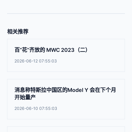
相关推荐
百“花”齐放的 MWC 2023（二）
2026-06-12 07:55:03
消息称特斯拉中国区的Model Y 会在下个月
开始量产
2026-06-10 07:55:03