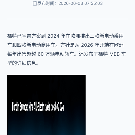
发布时间：2026-06-03 07:55:03
福特已宣告方案到 2024 年在欧洲推出三款新电动乘用
车和四款新电动商用车。方针是从 2026 年开端在欧洲
每年出售超越 60 万辆电动轿车。还发布了福特 MEB 车
型的详细信息。