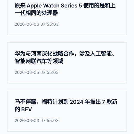
原来 Apple Watch Series 5 使用的是和上
一代相同的处理器
2026-06-06 07:55:03
华为与河南深化战略合作，涉及人工智能、
智能网联汽车等领域
2026-06-05 07:55:03
马不停蹄，福特计划到 2024 年推出 7 款新
的 BEV
2026-06-03 07:55:03