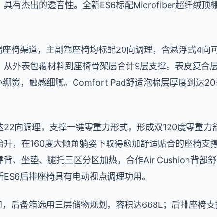
有杰出的透音性。全新ES6标配Microfiber超纤绒
。
端座椅渠道，主副驾座椅均标配20向调理，含悬浮式4向可
适体系，从外表包覆材料到座椅骨架层合计9层支撑。表皮复合层内
小绷簧，触感细腻。Comfort Pad舒适泡棉层厚度到达2
22向调理，支撑一键零重力形式，形成双120度零重力
抬升，在160度大倾角躺姿下取得愈加舒适贴合的座椅支
、坐垫、腿托三区分区加热，合作Air Cushion背部
ES6后排座椅具有电动视点调理功用。
间，后备箱选用三层储物规划，容积达668L；后排座椅支撑