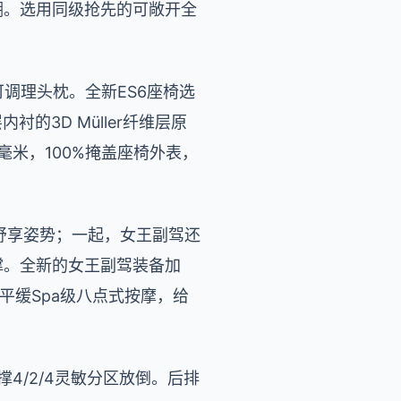
顶棚。选用同级抢先的可敞开全
调理头枕。全新ES6座椅选
衬的3D Müller纤维层原
0毫米，100%掩盖座椅外表，
舒享姿势；一起，女王副驾还
撑。全新的女王副驾装备加
舒平缓Spa级八点式按摩，给
4/2/4灵敏分区放倒。后排