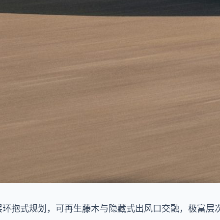
层环抱式规划，可再生藤木与隐藏式出风口交融，极富层次