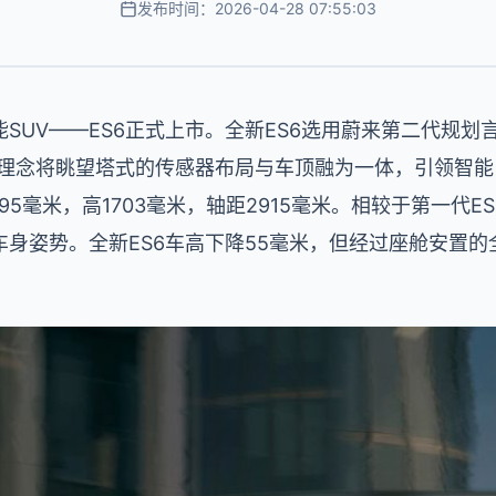
发布时间：2026-04-28 07:55:03
SUV——ES6正式上市。全新ES6选用蔚来第二代规
AD”的规划理念将眺望塔式的传感器布局与车顶融为一体，引领
1995毫米，高1703毫米，轴距2915毫米。相较于第一代
身姿势。全新ES6车高下降55毫米，但经过座舱安置