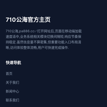
710公海官方主页
710公海,pa886.cc✅打开网址后,页面在移动端加载
速度适中,业务系统相关模块切换间隔短,响应节奏保
持稳定.虽然信息量不算密集,但重要功能入口布局清
晰,访问体验整体流畅,用户可快速完成操作.
快速导航
首页
关于我们
新闻中心
联系我们