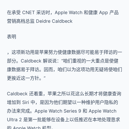
在承受 CNET 采访时，Apple Watch 和健康 App 产品
营销高档总监 Deidre Caldbeck
表明
，这项新功用是苹果努力使健康数据尽可能易于拜访的一
部分。Caldbeck 解说说：“咱们重视的一大重点是使健
康数据易于拜访。因而，咱们以为这项功用无疑将使咱们
更挨近这一方针。”
Caldbeck 还着重，苹果之所以花这么长期才将健康查询
增加到 Siri 中，是因为他们期望以一种维护用户隐私的
办法来完成。Apple Watch Series 9 和 Apple Watch
Ultra 2 是第一批能够在设备上以低推迟在本地处理恳求
的 Apple Watch 机型。