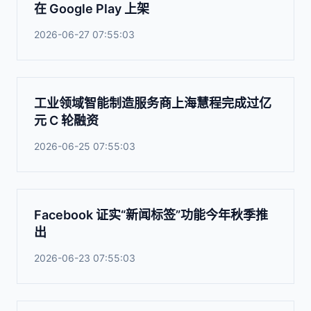
在 Google Play 上架
2026-06-27 07:55:03
工业领域智能制造服务商上海慧程完成过亿
元 C 轮融资
2026-06-25 07:55:03
Facebook 证实“新闻标签”功能今年秋季推
出
2026-06-23 07:55:03