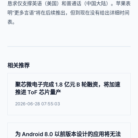
恳求仅支撑英语（美国）和普通话（中国大陆）。苹果表
明“更多言语”将在后续推出，但到现在没有给出详细时间
表。
相关推荐
聚芯微电子完成 1.8 亿元 B 轮融资，将加速
推进 ToF 芯片量产
2026-06-28 07:55:03
为 Android 8.0 以前版本设计的应用将无法