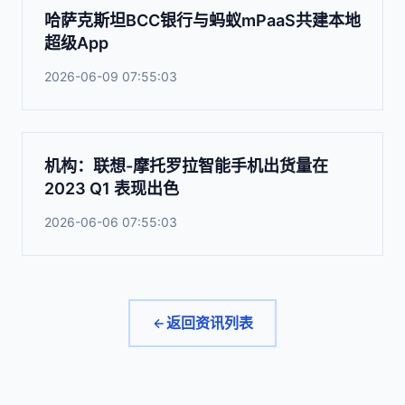
哈萨克斯坦BCC银行与蚂蚁mPaaS共建本地
超级App
2026-06-09 07:55:03
机构：联想-摩托罗拉智能手机出货量在
2023 Q1 表现出色
2026-06-06 07:55:03
返回资讯列表