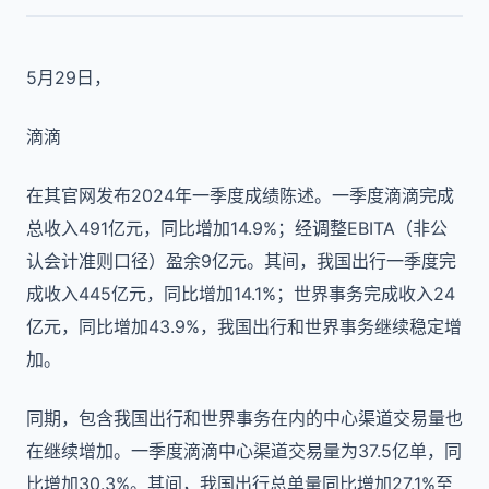
5月29日，
滴滴
在其官网发布2024年一季度成绩陈述。一季度滴滴完成
总收入491亿元，同比增加14.9%；经调整EBITA（非公
认会计准则口径）盈余9亿元。其间，我国出行一季度完
成收入445亿元，同比增加14.1%；世界事务完成收入24
亿元，同比增加43.9%，我国出行和世界事务继续稳定增
加。
同期，包含我国出行和世界事务在内的中心渠道交易量也
在继续增加。一季度滴滴中心渠道交易量为37.5亿单，同
比增加30.3%。其间，我国出行总单量同比增加27.1%至