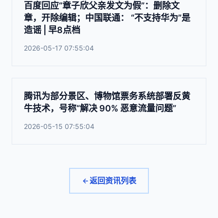
百度回应“章子欣父亲发文为假”：删除文
章，开除编辑；中国联通： “不支持华为”是
造谣 | 早8点档
2026-05-17 07:55:04
腾讯为部分景区、博物馆票务系统部署反黄
牛技术，号称“解决 90% 恶意流量问题”
2026-05-15 07:55:04
返回资讯列表