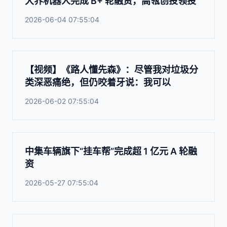
大界机器人完成 B+ 轮融资，高瓴创投领投
2026-06-04 07:55:04
【视频】《路人懂先森》：尽管我对垃圾分
类深恶痛绝，但仍咬着牙说：我可以
2026-06-02 07:55:04
中集车辆旗下“挂车帮”完成超 1 亿元 A 轮融
资
2026-05-27 07:55:04