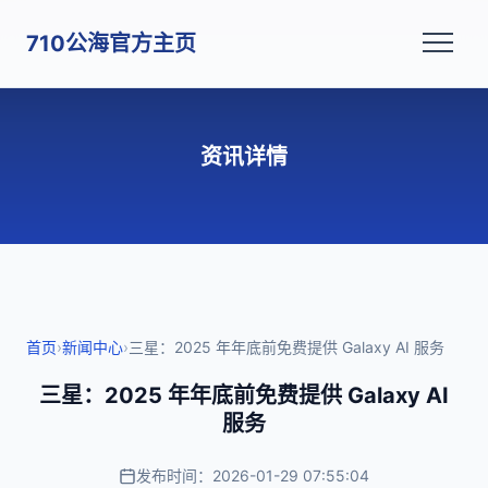
710公海官方主页
资讯详情
首页
›
新闻中心
›
三星：2025 年年底前免费提供 Galaxy AI 服务
三星：2025 年年底前免费提供 Galaxy AI
服务
发布时间：2026-01-29 07:55:04