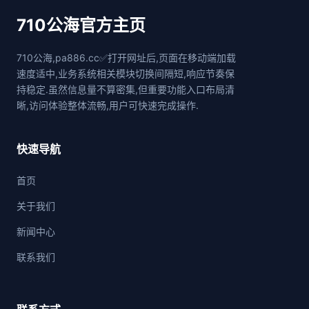
710公海官方主页
710公海,pa886.cc✅打开网址后,页面在移动端加载
速度适中,业务系统相关模块切换间隔短,响应节奏保
持稳定.虽然信息量不算密集,但重要功能入口布局清
晰,访问体验整体流畅,用户可快速完成操作.
快速导航
首页
关于我们
新闻中心
联系我们