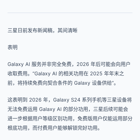
三星日前发布新闻稿，其间清晰
表明
Galaxy AI 服务并非完全免费，2026 年后可能会向用户
收取费用。“Galaxy AI 的相关功用在 2025 年年末之
前，将持续免费向契合条件的 Galaxy 设备供给”。
这表明到 2026 年，Galaxy S24 系列手机等三星设备将
无法免费运用 Galaxy AI 的部分功用，三星后续可能会
进一步根据用户等级区别功用，免费版用户仅能运用部分
根底功用，而付费用户能够解锁完好功用。