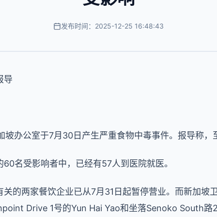
发布时间：2025-12-25 16:48:43
报导
动新加坡办公室于7月30日产生严重食物中毒事件。报导称，
60名受影响者中，已经有57人到医院就医。
有关的两家餐饮企业已从
7
月
31
日起暂停营业。而新加坡
nt Drive 1号
的
Yun Hai Yao
和坐落
Senoko South
路