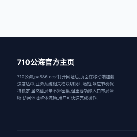
710公海官方主页
710公海,pa886.cc✅打开网址后,页面在移动端加载
速度适中,业务系统相关模块切换间隔短,响应节奏保
持稳定.虽然信息量不算密集,但重要功能入口布局清
晰,访问体验整体流畅,用户可快速完成操作.