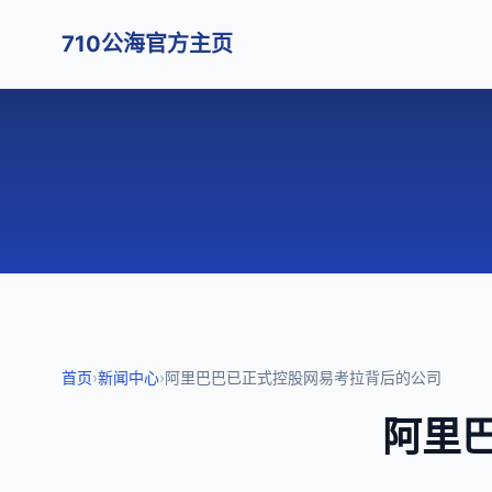
710公海官方主页
首页
›
新闻中心
›
阿里巴巴已正式控股网易考拉背后的公司
阿里