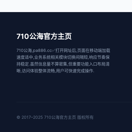
710公海官方主页
710公海,pa886.cc✅打开网址后,页面在移动端加载
速度适中,业务系统相关模块切换间隔短,响应节奏保
持稳定.虽然信息量不算密集,但重要功能入口布局清
晰,访问体验整体流畅,用户可快速完成操作.
© 2017–2025 710公海官方主页 版权所有