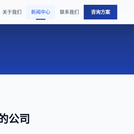
关于我们
新闻中心
联系我们
咨询方案
的公司