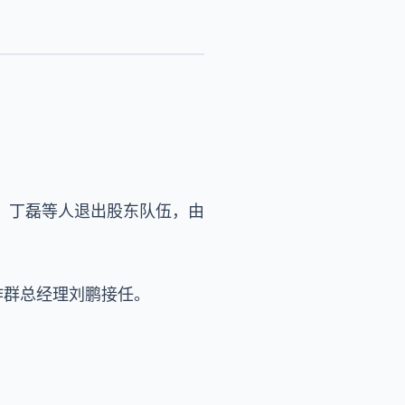
，丁磊等人退出股东队伍，由
作群总经理刘鹏接任。