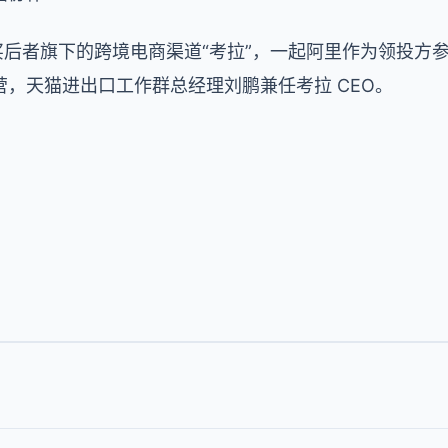
收买后者旗下的跨境电商渠道“考拉”，一起阿里作为领投方参
，天猫进出口工作群总经理刘鹏兼任考拉 CEO。