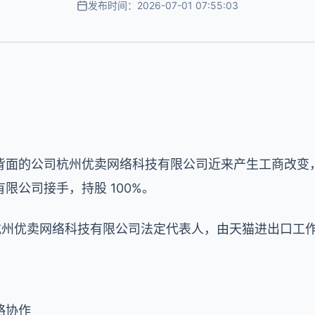
发布时间：2026-07-01 07:55:03
背面的公司杭州优卖网络科技有限公司近来产生工商改变
限公司接手，持股 100%。
职杭州优卖网络科技有限公司法定代表人，由天猫进出口工
略协作