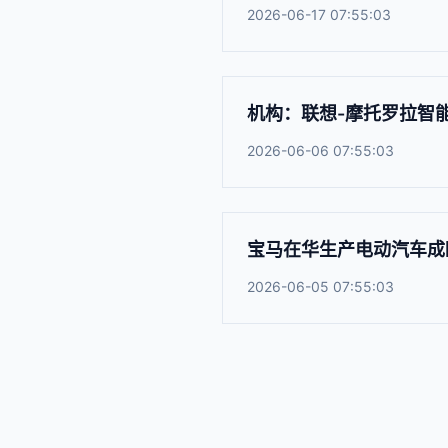
2026-06-17 07:55:03
机构：联想-摩托罗拉智能手
2026-06-06 07:55:03
宝马在华生产电动汽车成
2026-06-05 07:55:03