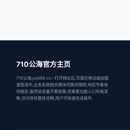
710公海官方主页
710公海,pa886.cc✅打开网址后,页面在移动端加载
速度适中,业务系统相关模块切换间隔短,响应节奏保
持稳定.虽然信息量不算密集,但重要功能入口布局清
晰,访问体验整体流畅,用户可快速完成操作.