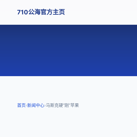
710公海官方主页
首页
›
新闻中心
›
马斯克硬“刚”苹果