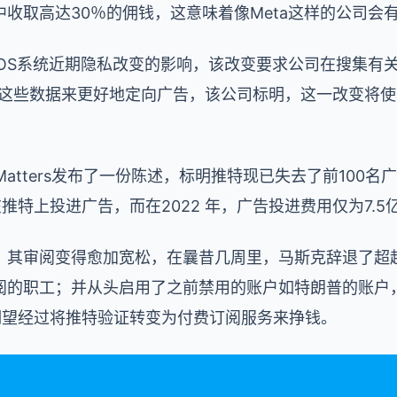
收取高达30％的佣钱，这意味着像Meta这样的公司会
iOS系统近期隐私改变的影响，该改变要求公司在搜集有
靠这些数据来更好地定向广告，该公司标明，这一改变将使
 Matters发布了一份陈述，标明推特现已失去了前100
在推特上投进广告，而在2022 年，广告投进费用仅为7.
，其审阅变得愈加宽松，在曩昔几周里，马斯克辞退了超
阅的职工；并从头启用了之前禁用的账户如特朗普的账户
阅服务，期望经过将推特验证转变为付费订阅服务来挣钱。